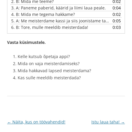
2.
B: Mida me teeme?
0:02
3.
A: Paneme paberid, käärid ja liimi laua peale.
0:04
4.
B: Mida me tegema hakkame?
0:02
5.
A: Me meisterdame kassi ja siis joonistame talle näo ja vurrud.
0:05
6.
B: Tore, mulle meeldib meisterdada!
0:03
Vasta küsimustele.
Kelle kutsub õpetaja appi?
Mida on vaja meisterdamiseks?
Mida hakkavad lapsed meisterdama?
Kas sulle meeldib meisterdada?
Postituste
←
Näita, kus on töövahendid!
Istu laua taha!
→
töölaud