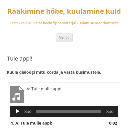
Rääkimine hõbe, kuulamine kuld
Eesti keele kui teise keele õppematerjal kuulamise arendamiseks
Liigu
Menüü
sisu
juurde
Tule appi!
Kuula dialoogi mitu korda ja vasta küsimustele.
A: Tule mulle appi!
Audioesitaja
00:00
00:00
1.
A: Tule mulle appi!
0:02